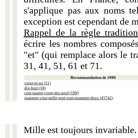
s'applique pas aux noms tels
exception est cependant de m
Rappel de la règle tradition
écrire les nombres composés
"et" (qui remplace alors le tr
31, 41, 51, 61 et 71.
Recommandation de 1990
vingt-et-un (21)
dix-huit (18)
cent-quatre-vingt-dix-neuf (199)
quarante-cinq-mille-sept-cent-quarante-deux (45742)
Mille est toujours invariable.