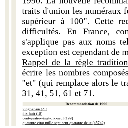
1990. La nouvelle recommand
traits d'union les numéraux 
supérieur à 100". Cette r
difficultés. En France, c
s'applique pas aux noms tels
exception est cependant de m
Rappel de la règle tradition
écrire les nombres composés
"et" (qui remplace alors le tr
31, 41, 51, 61 et 71.
Recommandation de 1990
vingt-et-un (21)
dix-huit (18)
cent-quatre-vingt-dix-neuf (199)
quarante-cinq-mille-sept-cent-quarante-deux (45742)