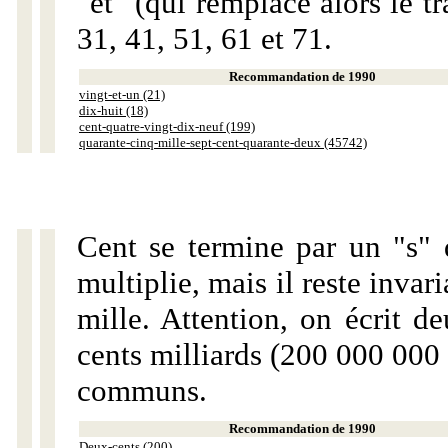
"et" (qui remplace alors le tr
31, 41, 51, 61 et 71.
Recommandation de 1990
vingt-et-un (21)
dix-huit (18)
cent-quatre-vingt-dix-neuf (199)
quarante-cinq-mille-sept-cent-quarante-deux (45742)
Cent se termine par un "s" 
multiplie, mais il reste invar
mille. Attention, on écrit d
cents milliards (200 000 000 
communs.
Recommandation de 1990
Deux-cents (200)