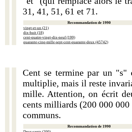
"et" (qui remplace alors le tr
31, 41, 51, 61 et 71.
Recommandation de 1990
vingt-et-un (21)
dix-huit (18)
cent-quatre-vingt-dix-neuf (199)
quarante-cinq-mille-sept-cent-quarante-deux (45742)
Cent se termine par un "s" 
multiplie, mais il reste invar
mille. Attention, on écrit d
cents milliards (200 000 000 
communs.
Recommandation de 1990
Deux-cents (200)