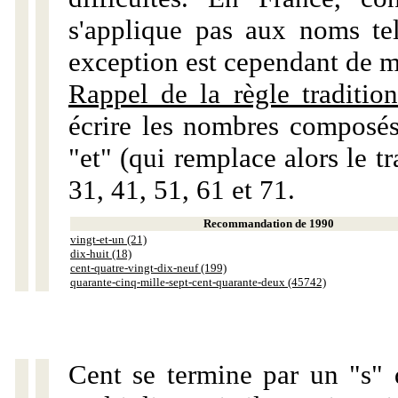
s'applique pas aux noms tels
exception est cependant de m
Rappel de la règle tradition
écrire les nombres composés
"et" (qui remplace alors le tr
31, 41, 51, 61 et 71.
Recommandation de 1990
vingt-et-un (21)
dix-huit (18)
cent-quatre-vingt-dix-neuf (199)
quarante-cinq-mille-sept-cent-quarante-deux (45742)
Cent se termine par un "s" 