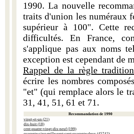
1990. La nouvelle recommand
traits d'union les numéraux 
supérieur à 100". Cette r
difficultés. En France, c
s'applique pas aux noms tels
exception est cependant de m
Rappel de la règle tradition
écrire les nombres composés
"et" (qui remplace alors le tr
31, 41, 51, 61 et 71.
Recommandation de 1990
vingt-et-un (21)
dix-huit (18)
cent-quatre-vingt-dix-neuf (199)
quarante-cinq-mille-sept-cent-quarante-deux (45742)