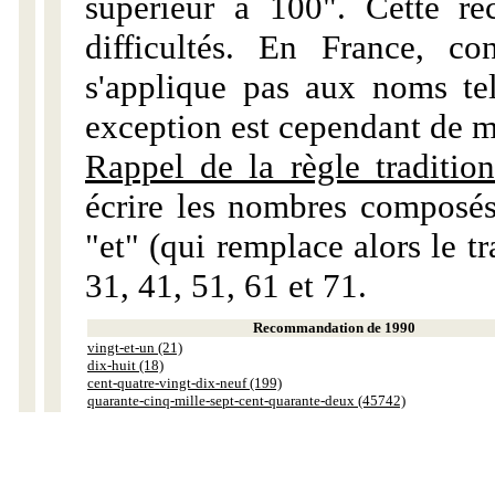
supérieur à 100". Cette r
difficultés. En France, c
s'applique pas aux noms tels
exception est cependant de m
Rappel de la règle tradition
écrire les nombres composés
"et" (qui remplace alors le tr
31, 41, 51, 61 et 71.
Recommandation de 1990
vingt-et-un (21)
dix-huit (18)
cent-quatre-vingt-dix-neuf (199)
quarante-cinq-mille-sept-cent-quarante-deux (45742)