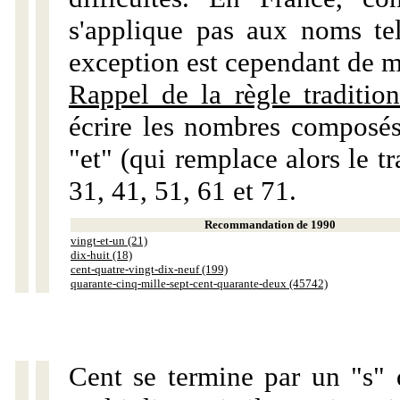
s'applique pas aux noms tels
exception est cependant de m
Rappel de la règle tradition
écrire les nombres composés
"et" (qui remplace alors le tr
31, 41, 51, 61 et 71.
Recommandation de 1990
vingt-et-un (21)
dix-huit (18)
cent-quatre-vingt-dix-neuf (199)
quarante-cinq-mille-sept-cent-quarante-deux (45742)
Cent se termine par un "s" 