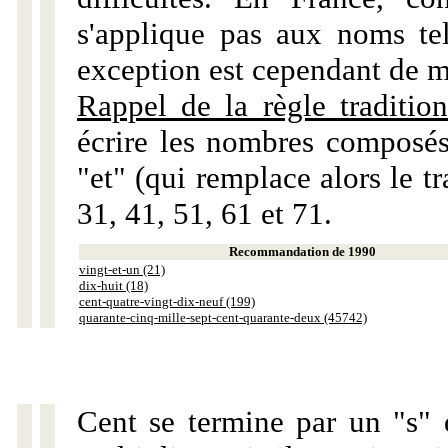
s'applique pas aux noms tels
exception est cependant de m
Rappel de la règle tradition
écrire les nombres composés
"et" (qui remplace alors le tr
31, 41, 51, 61 et 71.
Recommandation de 1990
vingt-et-un (21)
dix-huit (18)
cent-quatre-vingt-dix-neuf (199)
quarante-cinq-mille-sept-cent-quarante-deux (45742)
Cent se termine par un "s" 