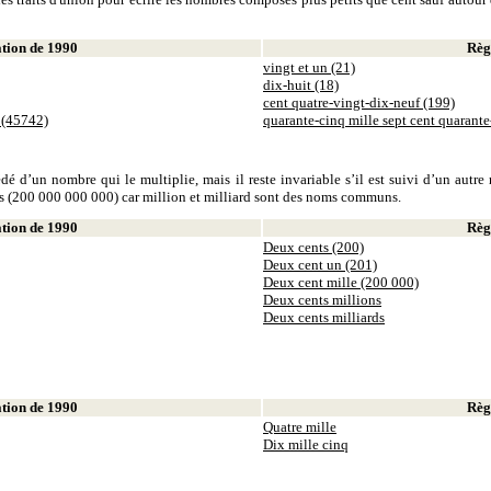
ion de 1990
Règl
vingt et un (21)
dix-huit (18)
cent quatre-vingt-dix-neuf (199)
 (45742)
quarante-cinq mille sept cent quarant
dé d’un nombre qui le multiplie, mais il reste invariable s’il est suivi d’un autr
ds (200 000 000 000) car million et milliard sont des noms communs.
ion de 1990
Règl
Deux cents (200)
Deux cent un (201)
Deux cent mille (200 000)
Deux cents millions
Deux cents milliards
ion de 1990
Règl
Quatre mille
Dix mille cinq