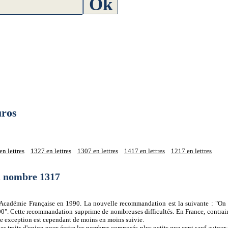
ros
n lettres
1327 en lettres
1307 en lettres
1417 en lettres
1217 en lettres
du nombre 1317
 l'Académie Française en 1990. La nouvelle recommandation est la suivante : "On 
0". Cette recommandation supprime de nombreuses difficultés. En France, contrair
tte exception est cependant de moins en moins suivie.
es traits d'union pour écrire les nombres composés plus petits que cent sauf autour d