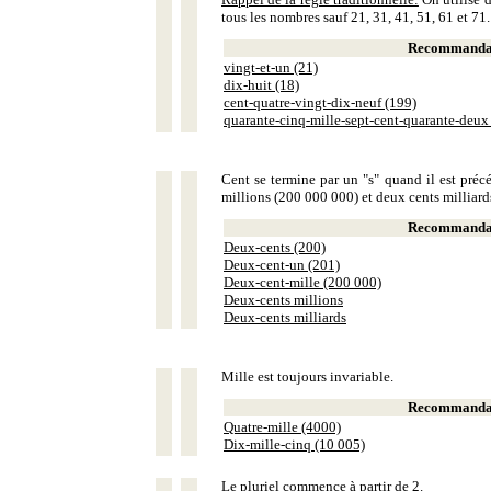
tous les nombres sauf 21, 31, 41, 51, 61 et 71.
Recommandat
vingt-et-un (21)
dix-huit (18)
cent-quatre-vingt-dix-neuf (199)
quarante-cinq-mille-sept-cent-quarante-deux
Cent se termine par un "s" quand il est précé
millions (200 000 000) et deux cents milliar
Recommandat
Deux-cents (200)
Deux-cent-un (201)
Deux-cent-mille (200 000)
Deux-cents millions
Deux-cents milliards
Mille est toujours invariable.
Recommandat
Quatre-mille (4000)
Dix-mille-cinq (10 005)
Le pluriel commence à partir de 2.