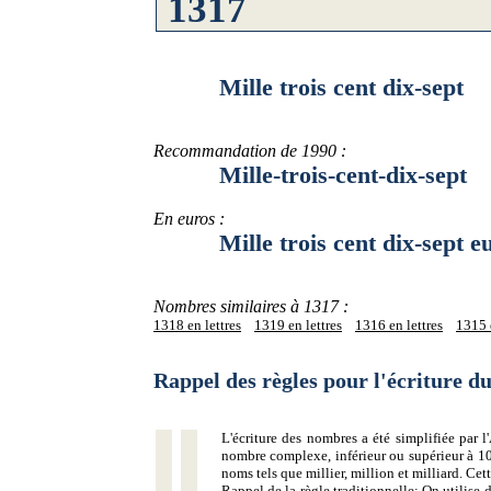
Mille trois cent dix-sept
Recommandation de 1990 :
Mille-trois-cent-dix-sept
En euros :
Mille trois cent dix-sept eu
Nombres similaires à 1317 :
1318 en lettres
1319 en lettres
1316 en lettres
1315 e
Rappel des règles pour l'écriture 
L'écriture des nombres a été simplifiée par
nombre complexe, inférieur ou supérieur à 10
noms tels que millier, million et milliard. Ce
Rappel de la règle traditionnelle:
On utilise d