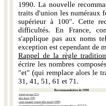
1990. La nouvelle recommand
traits d'union les numéraux 
supérieur à 100". Cette r
difficultés. En France, c
s'applique pas aux noms tels
exception est cependant de m
Rappel de la règle tradition
écrire les nombres composés
"et" (qui remplace alors le tr
31, 41, 51, 61 et 71.
Recommandation de 1990
vingt-et-un (21)
dix-huit (18)
cent-quatre-vingt-dix-neuf (199)
quarante-cinq-mille-sept-cent-quarante-deux (45742)