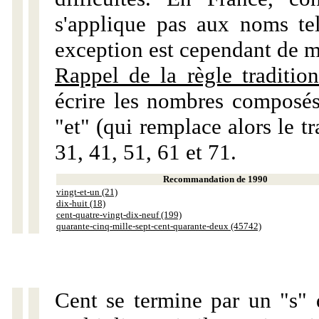
s'applique pas aux noms tels
exception est cependant de m
Rappel de la règle tradition
écrire les nombres composés
"et" (qui remplace alors le tr
31, 41, 51, 61 et 71.
Recommandation de 1990
vingt-et-un (21)
dix-huit (18)
cent-quatre-vingt-dix-neuf (199)
quarante-cinq-mille-sept-cent-quarante-deux (45742)
Cent se termine par un "s" 