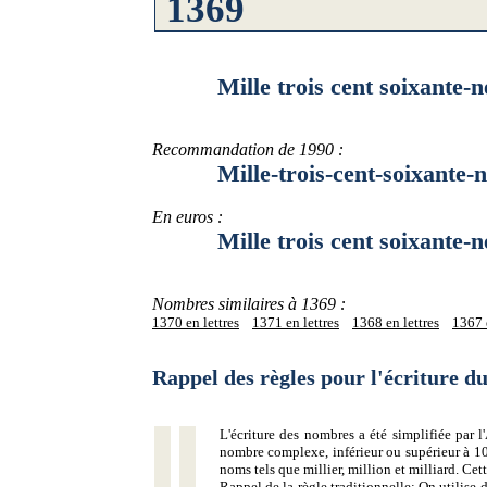
Mille trois cent soixante-n
Recommandation de 1990 :
Mille-trois-cent-soixante-n
En euros :
Mille trois cent soixante-ne
Nombres similaires à 1369 :
1370 en lettres
1371 en lettres
1368 en lettres
1367 e
Rappel des règles pour l'écriture 
L'écriture des nombres a été simplifiée par
nombre complexe, inférieur ou supérieur à 10
noms tels que millier, million et milliard. Ce
Rappel de la règle traditionnelle:
On utilise d