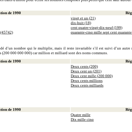
ion de 1990
Règl
vingt et un (21)
dix-huit (18)
cent quatre-vingt-dix-neuf (199)
 (45742)
quarante-cinq mille sept cent quarant
dé d’un nombre qui le multiplie, mais il reste invariable s’il est suivi d’un autr
ds (200 000 000 000) car million et milliard sont des noms communs.
ion de 1990
Règl
Deux cents (200)
Deux cent un (201)
Deux cent mille (200 000)
Deux cents millions
Deux cents milliards
ion de 1990
Règl
Quatre mille
Dix mille cinq