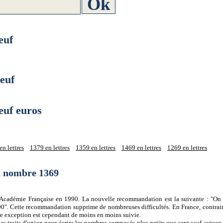
euf
euf
uf euros
n lettres
1379 en lettres
1359 en lettres
1469 en lettres
1269 en lettres
du nombre 1369
 l'Académie Française en 1990. La nouvelle recommandation est la suivante : "On 
0". Cette recommandation supprime de nombreuses difficultés. En France, contrair
tte exception est cependant de moins en moins suivie.
es traits d'union pour écrire les nombres composés plus petits que cent sauf autour d