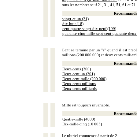
tous les nombres sauf 21, 31, 41, 51, 61 et 71.
Recommandat
vingt-et-un (21)
dix-huit (18)
cent-quatre-vingt-dix-neuf (199)
quarante-cinq-mille-sept-cent-quarante-deux
Cent se termine par un "s" quand il est précé
millions (200 000 000) et deux cents milliar
Recommandat
Deux-cents (200)
Deux-cent-un (201)
Deux-cent-mille (200 000)
Deux-cents millions
Deux-cents milliards
Mille est toujours invariable.
Recommandat
Quatre-mille (4000)
Dix-mille-cinq (10 005)
Le pluriel commence à partir de 2.