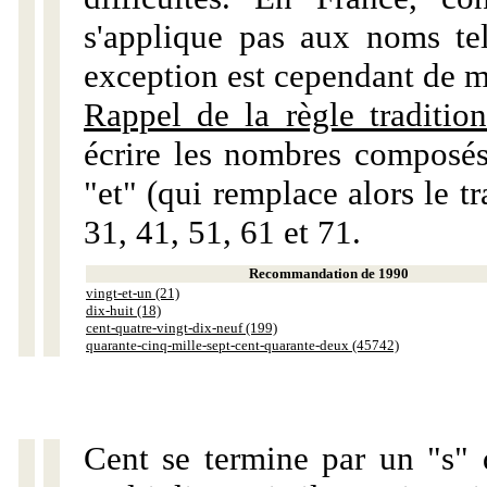
s'applique pas aux noms tels
exception est cependant de m
Rappel de la règle tradition
écrire les nombres composés
"et" (qui remplace alors le tr
31, 41, 51, 61 et 71.
Recommandation de 1990
vingt-et-un (21)
dix-huit (18)
cent-quatre-vingt-dix-neuf (199)
quarante-cinq-mille-sept-cent-quarante-deux (45742)
Cent se termine par un "s" 