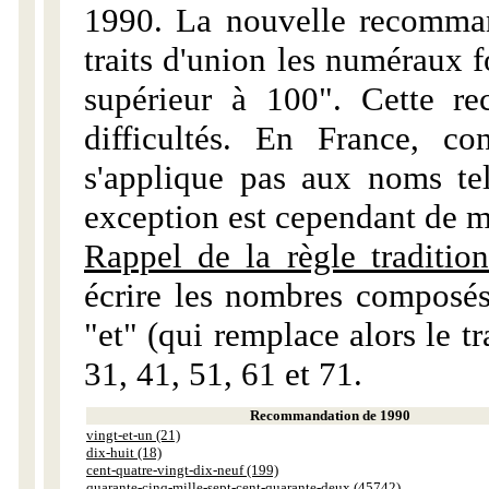
1990. La nouvelle recommand
traits d'union les numéraux 
supérieur à 100". Cette r
difficultés. En France, c
s'applique pas aux noms tels
exception est cependant de m
Rappel de la règle tradition
écrire les nombres composés
"et" (qui remplace alors le tr
31, 41, 51, 61 et 71.
Recommandation de 1990
vingt-et-un (21)
dix-huit (18)
cent-quatre-vingt-dix-neuf (199)
quarante-cinq-mille-sept-cent-quarante-deux (45742)