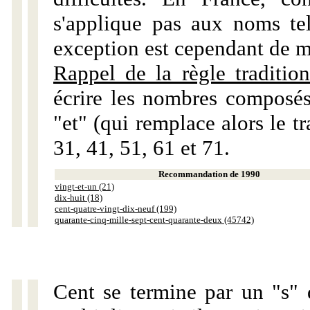
s'applique pas aux noms tels
exception est cependant de m
Rappel de la règle tradition
écrire les nombres composés
"et" (qui remplace alors le tr
31, 41, 51, 61 et 71.
Recommandation de 1990
vingt-et-un (21)
dix-huit (18)
cent-quatre-vingt-dix-neuf (199)
quarante-cinq-mille-sept-cent-quarante-deux (45742)
Cent se termine par un "s" 