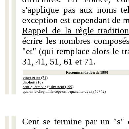
s'applique pas aux noms tels
exception est cependant de m
Rappel de la règle tradition
écrire les nombres composés
"et" (qui remplace alors le tr
31, 41, 51, 61 et 71.
Recommandation de 1990
vingt-et-un (21)
dix-huit (18)
cent-quatre-vingt-dix-neuf (199)
quarante-cinq-mille-sept-cent-quarante-deux (45742)
Cent se termine par un "s" 