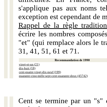
s'applique pas aux noms tels
exception est cependant de m
Rappel de la règle tradition
écrire les nombres composés
"et" (qui remplace alors le tr
31, 41, 51, 61 et 71.
Recommandation de 1990
vingt-et-un (21)
dix-huit (18)
cent-quatre-vingt-dix-neuf (199)
quarante-cinq-mille-sept-cent-quarante-deux (45742)
Cent se termine par un "s" 