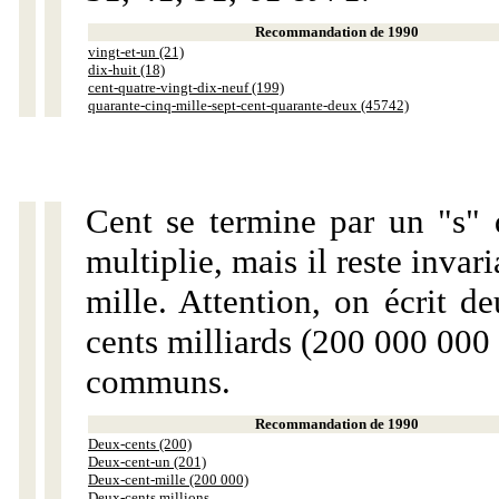
Recommandation de 1990
vingt-et-un (21)
dix-huit (18)
cent-quatre-vingt-dix-neuf (199)
quarante-cinq-mille-sept-cent-quarante-deux (45742)
Cent se termine par un "s" 
multiplie, mais il reste invar
mille. Attention, on écrit d
cents milliards (200 000 000 
communs.
Recommandation de 1990
Deux-cents (200)
Deux-cent-un (201)
Deux-cent-mille (200 000)
Deux-cents millions