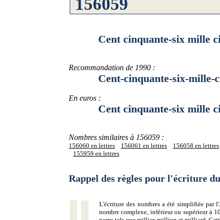
Cent cinquante-six mille ci
Recommandation de 1990 :
Cent-cinquante-six-mille-ci
En euros :
Cent cinquante-six mille cin
Nombres similaires à 156059 :
156060 en lettres
156061 en lettres
156058 en lettres
155959 en lettres
Rappel des règles pour l'écriture 
L'écriture des nombres a été simplifiée par
nombre complexe, inférieur ou supérieur à 10
noms tels que millier, million et milliard. Ce