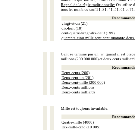
Rappel de la règle traditionnelle:
On utilise d
tous les nombres sauf 21, 31, 41, 51, 61 et 71.
Recommandat
vingt-et-un (21)
dix-huit (18)
cent-quatre-vingt-dix-neuf (199)
quarante-cinq-mille-sept-cent-quarante-deux
Cent se termine par un "s" quand il est précé
millions (200 000 000) et deux cents milliar
Recommandat
Deux-cents (200)
Deux-cent-un (201)
Deux-cent-mille (200 000)
Deux-cents millions
Deux-cents milliards
Mille est toujours invariable.
Recommandat
Quatre-mille (4000)
Dix-mille-cinq (10 005)