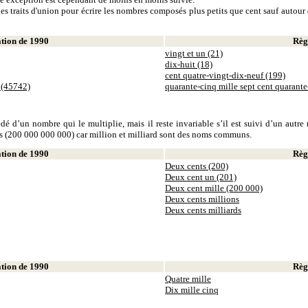
es traits d'union pour écrire les nombres composés plus petits que cent sauf autour d
ion de 1990
Règl
vingt et un (21)
dix-huit (18)
cent quatre-vingt-dix-neuf (199)
 (45742)
quarante-cinq mille sept cent quarant
dé d’un nombre qui le multiplie, mais il reste invariable s’il est suivi d’un autr
ds (200 000 000 000) car million et milliard sont des noms communs.
ion de 1990
Règl
Deux cents (200)
Deux cent un (201)
Deux cent mille (200 000)
Deux cents millions
Deux cents milliards
ion de 1990
Règl
Quatre mille
Dix mille cinq