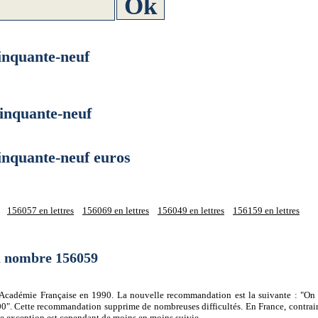
nquante-neuf
nquante-neuf
quante-neuf euros
156057 en lettres
156069 en lettres
156049 en lettres
156159 en lettres
du nombre 156059
 l'Académie Française en 1990. La nouvelle recommandation est la suivante : "On 
0". Cette recommandation supprime de nombreuses difficultés. En France, contrair
tte exception est cependant de moins en moins suivie.