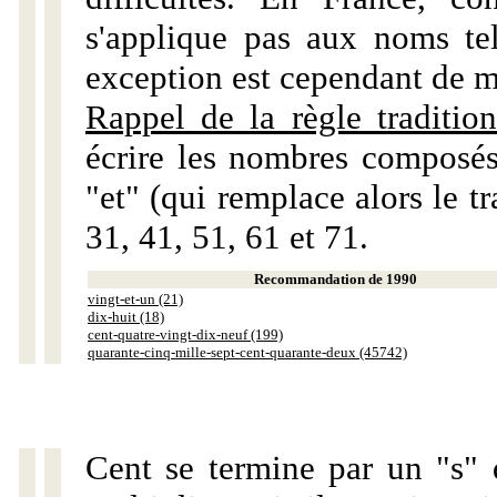
s'applique pas aux noms tels
exception est cependant de m
Rappel de la règle tradition
écrire les nombres composés
"et" (qui remplace alors le tr
31, 41, 51, 61 et 71.
Recommandation de 1990
vingt-et-un (21)
dix-huit (18)
cent-quatre-vingt-dix-neuf (199)
quarante-cinq-mille-sept-cent-quarante-deux (45742)
Cent se termine par un "s" 