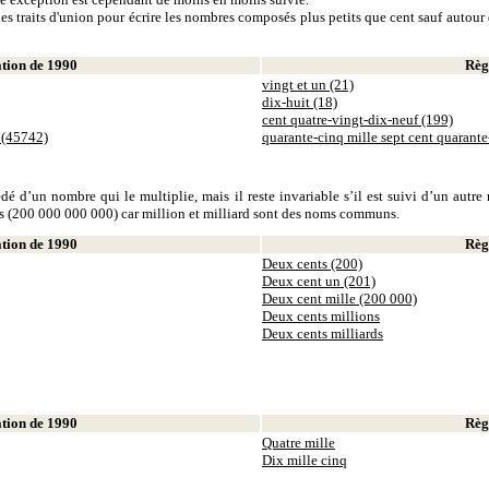
es traits d'union pour écrire les nombres composés plus petits que cent sauf autour d
ion de 1990
Règl
vingt et un (21)
dix-huit (18)
cent quatre-vingt-dix-neuf (199)
 (45742)
quarante-cinq mille sept cent quarant
dé d’un nombre qui le multiplie, mais il reste invariable s’il est suivi d’un autr
ds (200 000 000 000) car million et milliard sont des noms communs.
ion de 1990
Règl
Deux cents (200)
Deux cent un (201)
Deux cent mille (200 000)
Deux cents millions
Deux cents milliards
ion de 1990
Règl
Quatre mille
Dix mille cinq