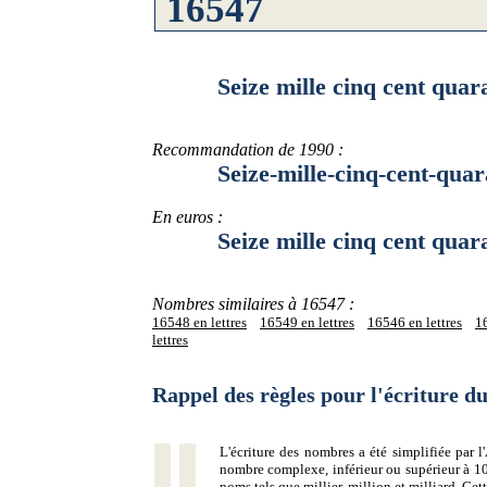
Seize mille cinq cent quara
Recommandation de 1990 :
Seize-mille-cinq-cent-quara
En euros :
Seize mille cinq cent quaran
Nombres similaires à 16547 :
16548 en lettres
16549 en lettres
16546 en lettres
16
lettres
Rappel des règles pour l'écriture 
L'écriture des nombres a été simplifiée par
nombre complexe, inférieur ou supérieur à 10
noms tels que millier, million et milliard. Ce