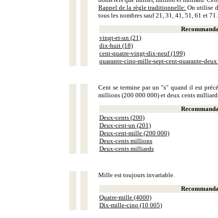
Rappel de la règle traditionnelle:
On utilise d
tous les nombres sauf 21, 31, 41, 51, 61 et 71.
Recommandat
vingt-et-un (21)
dix-huit (18)
cent-quatre-vingt-dix-neuf (199)
quarante-cinq-mille-sept-cent-quarante-deux
Cent se termine par un "s" quand il est précé
millions (200 000 000) et deux cents milliar
Recommandat
Deux-cents (200)
Deux-cent-un (201)
Deux-cent-mille (200 000)
Deux-cents millions
Deux-cents milliards
Mille est toujours invariable.
Recommandat
Quatre-mille (4000)
Dix-mille-cinq (10 005)