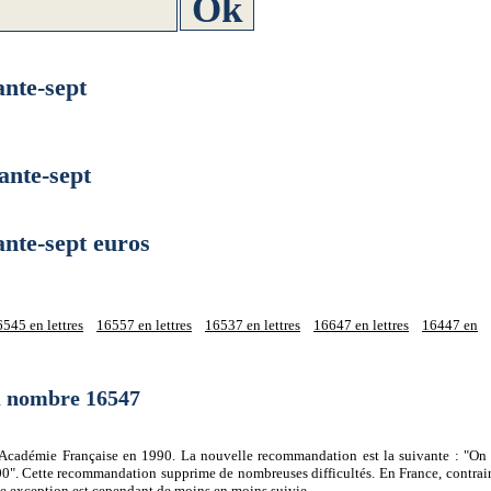
nte-sept
nte-sept
te-sept euros
545 en lettres
16557 en lettres
16537 en lettres
16647 en lettres
16447 en
du nombre 16547
 l'Académie Française en 1990. La nouvelle recommandation est la suivante : "On 
0". Cette recommandation supprime de nombreuses difficultés. En France, contrair
tte exception est cependant de moins en moins suivie.