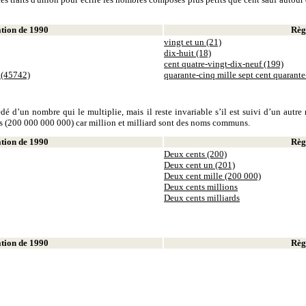
ion de 1990
Règl
vingt et un (21)
dix-huit (18)
cent quatre-vingt-dix-neuf (199)
 (45742)
quarante-cinq mille sept cent quarant
dé d’un nombre qui le multiplie, mais il reste invariable s’il est suivi d’un autr
ds (200 000 000 000) car million et milliard sont des noms communs.
ion de 1990
Règl
Deux cents (200)
Deux cent un (201)
Deux cent mille (200 000)
Deux cents millions
Deux cents milliards
ion de 1990
Règl