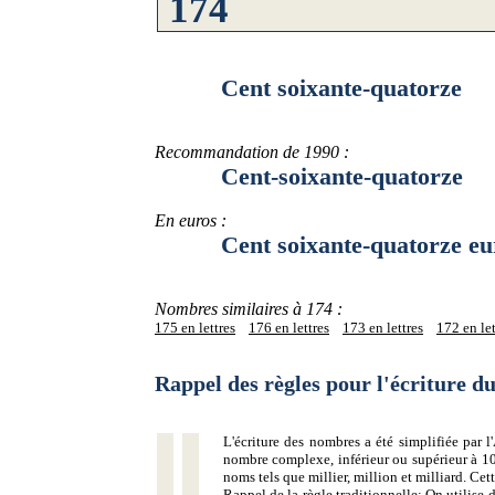
Cent soixante-quatorze
Recommandation de 1990 :
Cent-soixante-quatorze
En euros :
Cent soixante-quatorze eu
Nombres similaires à 174 :
175 en lettres
176 en lettres
173 en lettres
172 en let
Rappel des règles pour l'écriture 
L'écriture des nombres a été simplifiée par
nombre complexe, inférieur ou supérieur à 10
noms tels que millier, million et milliard. Ce
Rappel de la règle traditionnelle:
On utilise d