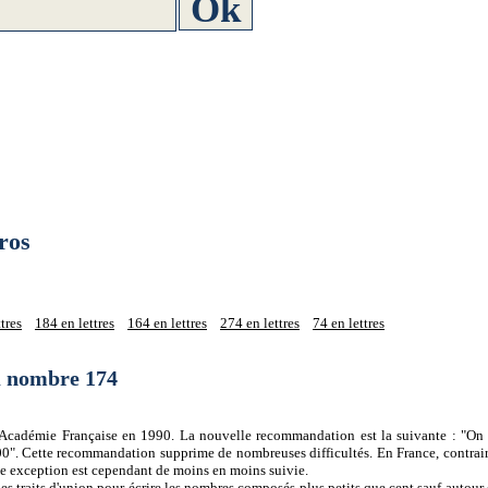
ros
tres
184 en lettres
164 en lettres
274 en lettres
74 en lettres
du nombre 174
 l'Académie Française en 1990. La nouvelle recommandation est la suivante : "On 
0". Cette recommandation supprime de nombreuses difficultés. En France, contrair
tte exception est cependant de moins en moins suivie.
es traits d'union pour écrire les nombres composés plus petits que cent sauf autour d