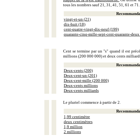
tous les nombres sauf 21, 31, 41, 51, 61 et 71.
Recommandat
vingt-et-un (21)
dix-huit (18)
cent-quatre-vingt-dix-neuf (199)
quarante-cinq-mille-sept-cent-quarante-deux
Cent se termine par un "s" quand il est précé
millions (200 000 000) et deux cents milliar
Recommandat
Deux-cents (200)
Deux-cent-un (201)
Deux-cent-mille (200 000)
Deux-cents millions
Deux-cents milliards
Le pluriel commence à partir de 2.
Recommandat
1,99 centimètre
deux centimètres
1,9 million
2 millions