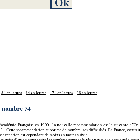
84 en lettres
64 en lettres
174 en lettres
26 en lettres
du nombre 74
 l'Académie Française en 1990. La nouvelle recommandation est la suivante : "On 
0". Cette recommandation supprime de nombreuses difficultés. En France, contrair
tte exception est cependant de moins en moins suivie.
es traits d'union pour écrire les nombres composés plus petits que cent sauf autour d