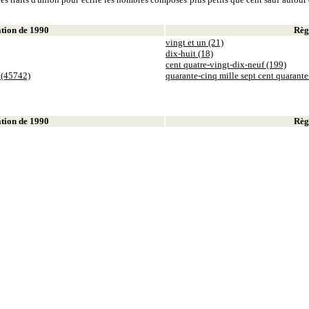
ion de 1990
Règl
vingt et un (21)
dix-huit (18)
cent quatre-vingt-dix-neuf (199)
 (45742)
quarante-cinq mille sept cent quarant
ion de 1990
Règl