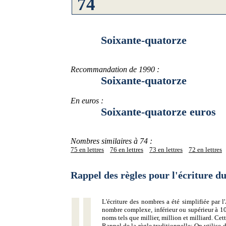
Soixante-quatorze
Recommandation de 1990 :
Soixante-quatorze
En euros :
Soixante-quatorze euros
Nombres similaires à 74 :
75 en lettres
76 en lettres
73 en lettres
72 en lettres
Rappel des règles pour l'écriture 
L'écriture des nombres a été simplifiée par
nombre complexe, inférieur ou supérieur à 10
noms tels que millier, million et milliard. Ce
Rappel de la règle traditionnelle:
On utilise d