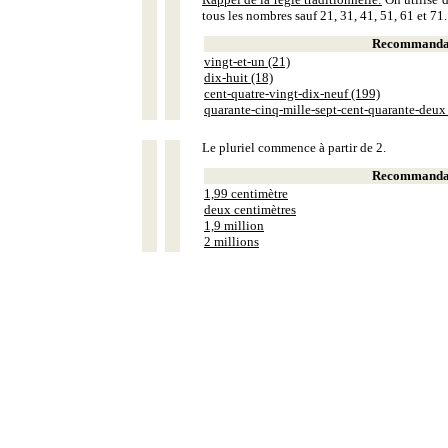
tous les nombres sauf 21, 31, 41, 51, 61 et 71.
Recommandat
vingt-et-un (21)
dix-huit (18)
cent-quatre-vingt-dix-neuf (199)
quarante-cinq-mille-sept-cent-quarante-deux
Le pluriel commence à partir de 2.
Recommandat
1,99 centimètre
deux centimètres
1,9 million
2 millions