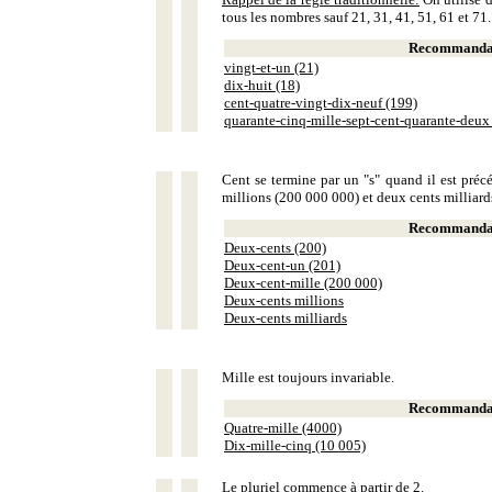
tous les nombres sauf 21, 31, 41, 51, 61 et 71.
Recommandat
vingt-et-un (21)
dix-huit (18)
cent-quatre-vingt-dix-neuf (199)
quarante-cinq-mille-sept-cent-quarante-deux
Cent se termine par un "s" quand il est précé
millions (200 000 000) et deux cents milliar
Recommandat
Deux-cents (200)
Deux-cent-un (201)
Deux-cent-mille (200 000)
Deux-cents millions
Deux-cents milliards
Mille est toujours invariable.
Recommandat
Quatre-mille (4000)
Dix-mille-cinq (10 005)
Le pluriel commence à partir de 2.