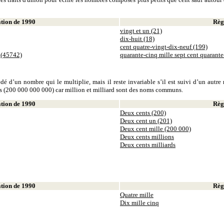
ion de 1990
Règl
vingt et un (21)
dix-huit (18)
cent quatre-vingt-dix-neuf (199)
 (45742)
quarante-cinq mille sept cent quarant
dé d’un nombre qui le multiplie, mais il reste invariable s’il est suivi d’un autr
ds (200 000 000 000) car million et milliard sont des noms communs.
ion de 1990
Règl
Deux cents (200)
Deux cent un (201)
Deux cent mille (200 000)
Deux cents millions
Deux cents milliards
ion de 1990
Règl
Quatre mille
Dix mille cinq