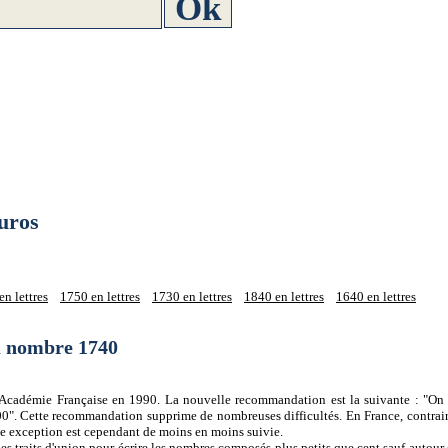
uros
n lettres
1750 en lettres
1730 en lettres
1840 en lettres
1640 en lettres
du nombre 1740
 l'Académie Française en 1990. La nouvelle recommandation est la suivante : "On 
0". Cette recommandation supprime de nombreuses difficultés. En France, contrair
tte exception est cependant de moins en moins suivie.
es traits d'union pour écrire les nombres composés plus petits que cent sauf autour d