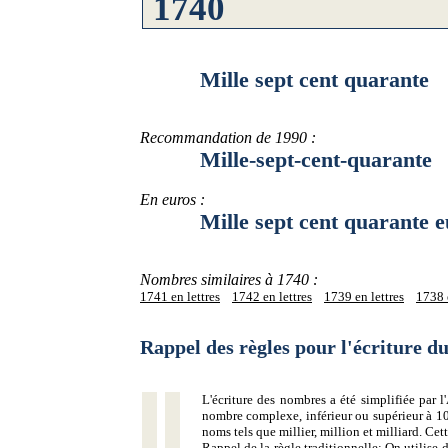
Mille sept cent quarante
Recommandation de 1990 :
Mille-sept-cent-quarante
En euros :
Mille sept cent quarante e
Nombres similaires à 1740 :
1741 en lettres
1742 en lettres
1739 en lettres
1738 e
Rappel des règles pour l'écriture 
L'écriture des nombres a été simplifiée par
nombre complexe, inférieur ou supérieur à 10
noms tels que millier, million et milliard. Ce
Rappel de la règle traditionnelle:
On utilise d