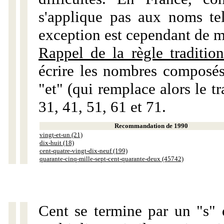
s'applique pas aux noms tels
exception est cependant de m
Rappel de la règle tradition
écrire les nombres composés
"et" (qui remplace alors le tr
31, 41, 51, 61 et 71.
Recommandation de 1990
vingt-et-un (21)
dix-huit (18)
cent-quatre-vingt-dix-neuf (199)
quarante-cinq-mille-sept-cent-quarante-deux (45742)
Cent se termine par un "s" 