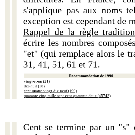
s'applique pas aux noms tels
exception est cependant de m
Rappel de la règle tradition
écrire les nombres composés
"et" (qui remplace alors le tr
31, 41, 51, 61 et 71.
Recommandation de 1990
vingt-et-un (21)
dix-huit (18)
cent-quatre-vingt-dix-neuf (199)
quarante-cinq-mille-sept-cent-quarante-deux (45742)
Cent se termine par un "s" 