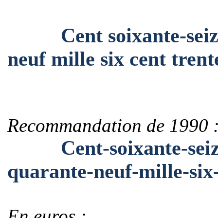
Cent soixante-seize m
neuf mille six cent tren
Recommandation de 1990 
Cent-soixante-seize-m
quarante-neuf-mille-six
En euros :