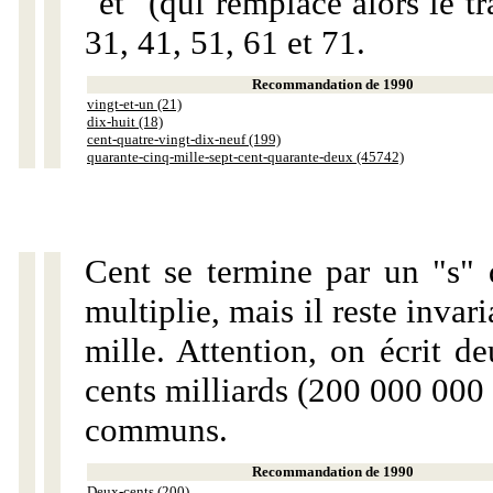
"et" (qui remplace alors le tr
31, 41, 51, 61 et 71.
Recommandation de 1990
vingt-et-un (21)
dix-huit (18)
cent-quatre-vingt-dix-neuf (199)
quarante-cinq-mille-sept-cent-quarante-deux (45742)
Cent se termine par un "s" 
multiplie, mais il reste invar
mille. Attention, on écrit d
cents milliards (200 000 000 
communs.
Recommandation de 1990
Deux-cents (200)