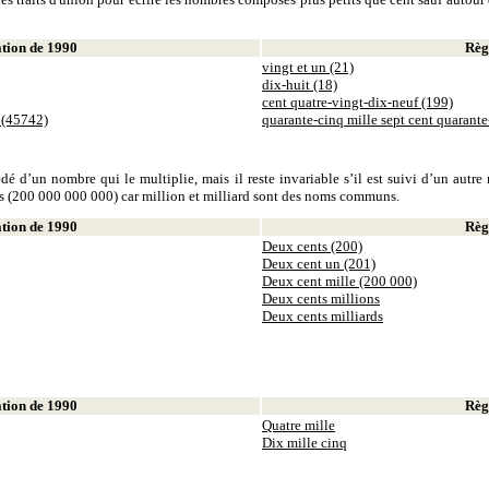
ion de 1990
Règl
vingt et un (21)
dix-huit (18)
cent quatre-vingt-dix-neuf (199)
 (45742)
quarante-cinq mille sept cent quarant
dé d’un nombre qui le multiplie, mais il reste invariable s’il est suivi d’un autr
ds (200 000 000 000) car million et milliard sont des noms communs.
ion de 1990
Règl
Deux cents (200)
Deux cent un (201)
Deux cent mille (200 000)
Deux cents millions
Deux cents milliards
ion de 1990
Règl
Quatre mille
Dix mille cinq