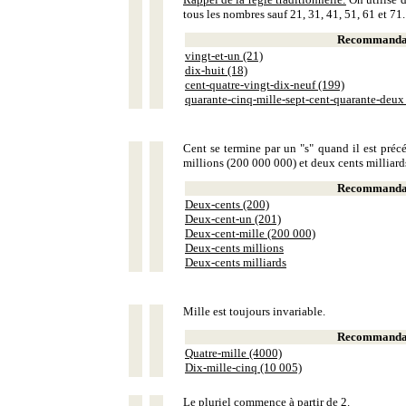
tous les nombres sauf 21, 31, 41, 51, 61 et 71.
Recommandat
vingt-et-un (21)
dix-huit (18)
cent-quatre-vingt-dix-neuf (199)
quarante-cinq-mille-sept-cent-quarante-deux
Cent se termine par un "s" quand il est précé
millions (200 000 000) et deux cents milliar
Recommandat
Deux-cents (200)
Deux-cent-un (201)
Deux-cent-mille (200 000)
Deux-cents millions
Deux-cents milliards
Mille est toujours invariable.
Recommandat
Quatre-mille (4000)
Dix-mille-cinq (10 005)
Le pluriel commence à partir de 2.