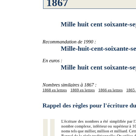
Mille huit cent soixante-se
Recommandation de 1990 :
Mille-huit-cent-soixante-se
En euros :
Mille huit cent soixante-sep
Nombres similaires à 1867 :
1868 en lettres
1869 en lettres
1866 en lettres
1865 e
Rappel des règles pour l'écriture 
L'écriture des nombres a été simplifiée par
nombre complexe, inférieur ou supérieur à 10
noms tels que millier, million et milliard. Ce
Rappel de la règle traditionnelle:
On utilise d