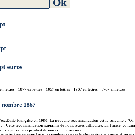
pt
pt
t euros
n lettres
1877 en lettres
1857 en lettres
1967 en lettres
1767 en lettres
du nombre 1867
 l'Académie Française en 1990. La nouvelle recommandation est la suivante : "On 
0". Cette recommandation supprime de nombreuses difficultés. En France, contrair
tte exception est cependant de moins en moins suivie.
es traits d'union pour écrire les nombres composés plus petits que cent sauf autour d