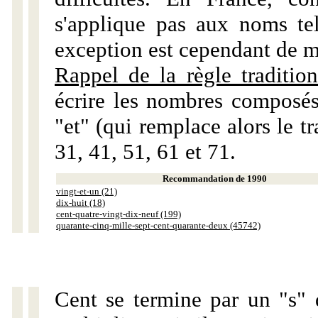
s'applique pas aux noms tels
exception est cependant de m
Rappel de la règle tradition
écrire les nombres composés
"et" (qui remplace alors le tr
31, 41, 51, 61 et 71.
Recommandation de 1990
vingt-et-un (21)
dix-huit (18)
cent-quatre-vingt-dix-neuf (199)
quarante-cinq-mille-sept-cent-quarante-deux (45742)
Cent se termine par un "s" 