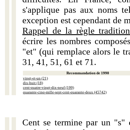
s'applique pas aux noms tels
exception est cependant de m
Rappel de la règle tradition
écrire les nombres composés
"et" (qui remplace alors le tr
31, 41, 51, 61 et 71.
Recommandation de 1990
vingt-et-un (21)
dix-huit (18)
cent-quatre-vingt-dix-neuf (199)
quarante-cinq-mille-sept-cent-quarante-deux (45742)
Cent se termine par un "s" 