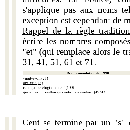
s'applique pas aux noms tels
exception est cependant de m
Rappel de la règle tradition
écrire les nombres composés
"et" (qui remplace alors le tr
31, 41, 51, 61 et 71.
Recommandation de 1990
vingt-et-un (21)
dix-huit (18)
cent-quatre-vingt-dix-neuf (199)
quarante-cinq-mille-sept-cent-quarante-deux (45742)
Cent se termine par un "s" 