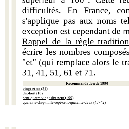
difficultés. En France, c
s'applique pas aux noms tels
exception est cependant de m
Rappel de la règle tradition
écrire les nombres composés
"et" (qui remplace alors le tr
31, 41, 51, 61 et 71.
Recommandation de 1990
vingt-et-un (21)
dix-huit (18)
cent-quatre-vingt-dix-neuf (199)
quarante-cinq-mille-sept-cent-quarante-deux (45742)