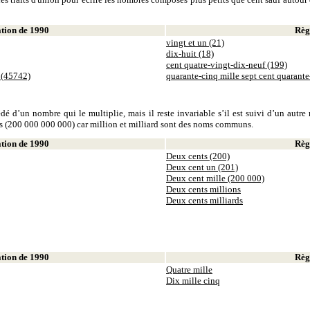
ion de 1990
Règl
vingt et un (21)
dix-huit (18)
cent quatre-vingt-dix-neuf (199)
 (45742)
quarante-cinq mille sept cent quarant
dé d’un nombre qui le multiplie, mais il reste invariable s’il est suivi d’un autr
ds (200 000 000 000) car million et milliard sont des noms communs.
ion de 1990
Règl
Deux cents (200)
Deux cent un (201)
Deux cent mille (200 000)
Deux cents millions
Deux cents milliards
ion de 1990
Règl
Quatre mille
Dix mille cinq