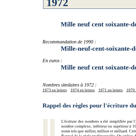
Mille neuf cent soixante-d
Recommandation de 1990 :
Mille-neuf-cent-soixante-d
En euros :
Mille neuf cent soixante-do
Nombres similaires à 1972 :
1973 en lettres
1974 en lettres
1971 en lettres
1970 e
Rappel des règles pour l'écriture 
L'écriture des nombres a été simplifiée par
nombre complexe, inférieur ou supérieur à 10
noms tels que millier, million et milliard. Ce
Rappel de la règle traditionnelle:
On utilise d