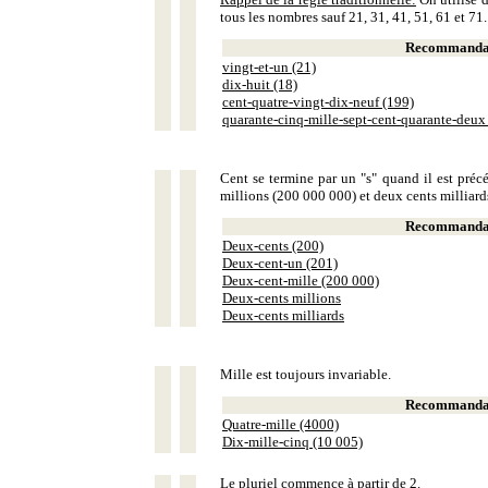
tous les nombres sauf 21, 31, 41, 51, 61 et 71.
Recommandat
vingt-et-un (21)
dix-huit (18)
cent-quatre-vingt-dix-neuf (199)
quarante-cinq-mille-sept-cent-quarante-deux
Cent se termine par un "s" quand il est précé
millions (200 000 000) et deux cents milliar
Recommandat
Deux-cents (200)
Deux-cent-un (201)
Deux-cent-mille (200 000)
Deux-cents millions
Deux-cents milliards
Mille est toujours invariable.
Recommandat
Quatre-mille (4000)
Dix-mille-cinq (10 005)
Le pluriel commence à partir de 2.