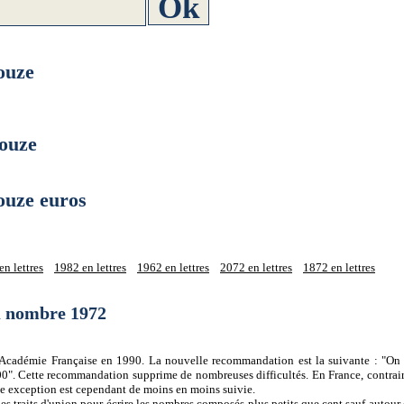
ouze
ouze
uze euros
n lettres
1982 en lettres
1962 en lettres
2072 en lettres
1872 en lettres
du nombre 1972
 l'Académie Française en 1990. La nouvelle recommandation est la suivante : "On 
0". Cette recommandation supprime de nombreuses difficultés. En France, contrair
tte exception est cependant de moins en moins suivie.
es traits d'union pour écrire les nombres composés plus petits que cent sauf autour d