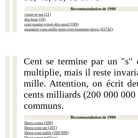
Recommandation de 1990
vingt-et-un (21)
dix-huit (18)
cent-quatre-vingt-dix-neuf (199)
quarante-cinq-mille-sept-cent-quarante-deux (45742)
Cent se termine par un "s" 
multiplie, mais il reste invar
mille. Attention, on écrit d
cents milliards (200 000 000 
communs.
Recommandation de 1990
Deux-cents (200)
Deux-cent-un (201)
Deux-cent-mille (200 000)
Deux-cents millions