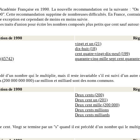
 l'Académie Française en 1990. La nouvelle recommandation est la suivante : "On 
0". Cette recommandation supprime de nombreuses difficultés. En France, contrair
tte exception est cependant de moins en moins suivie.
es traits d'union pour écrire les nombres composés plus petits que cent sauf autour d
ion de 1990
Règl
vingt et un (21)
dix-huit (18)
cent quatre-vingt-dix-neuf (199)
 (45742)
quarante-cinq mille sept cent quarant
dé d’un nombre qui le multiplie, mais il reste invariable s’il est suivi d’un autr
ds (200 000 000 000) car million et milliard sont des noms communs.
ion de 1990
Règl
Deux cents (200)
Deux cent un (201)
Deux cent mille (200 000)
Deux cents millions
Deux cents milliards
 cent. Vingt se termine par un "s" quand il est précédé d’un nombre qui le multiplie