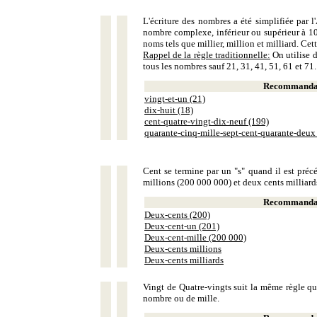
L'écriture des nombres a été simplifiée par
nombre complexe, inférieur ou supérieur à 10
noms tels que millier, million et milliard. Ce
Rappel de la règle traditionnelle:
On utilise d
tous les nombres sauf 21, 31, 41, 51, 61 et 71.
Recommandat
vingt-et-un (21)
dix-huit (18)
cent-quatre-vingt-dix-neuf (199)
quarante-cinq-mille-sept-cent-quarante-deux
Cent se termine par un "s" quand il est précé
millions (200 000 000) et deux cents milliar
Recommandat
Deux-cents (200)
Deux-cent-un (201)
Deux-cent-mille (200 000)
Deux-cents millions
Deux-cents milliards
Vingt de Quatre-vingts suit la même règle que
nombre ou de mille.