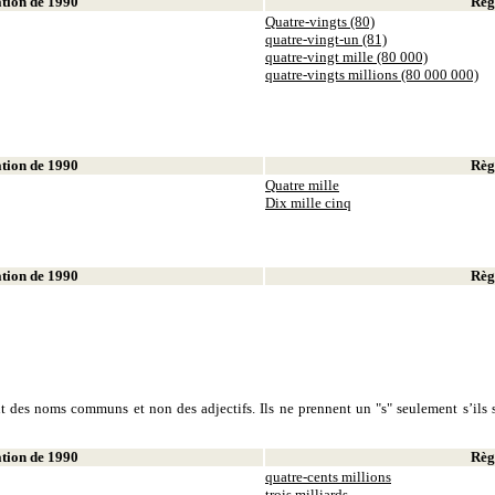
ion de 1990
Règl
Quatre-vingts (80)
quatre-vingt-un (81)
quatre-vingt mille (80 000)
quatre-vingts millions (80 000 000)
ion de 1990
Règl
Quatre mille
Dix mille cinq
ion de 1990
Règl
sont des noms communs et non des adjectifs. Ils ne prennent un "s" seulement s’ils s
ion de 1990
Règl
quatre-cents millions
trois milliards