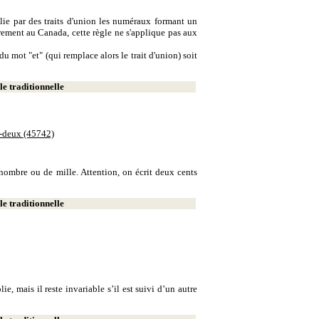
lie par des traits d'union les numéraux formant un
ement au Canada, cette règle ne s'applique pas aux
u mot "et" (qui remplace alors le trait d'union) soit
e traditionnelle
e-deux (45742)
e nombre ou de mille. Attention, on écrit deux cents
e traditionnelle
, mais il reste invariable s’il est suivi d’un autre