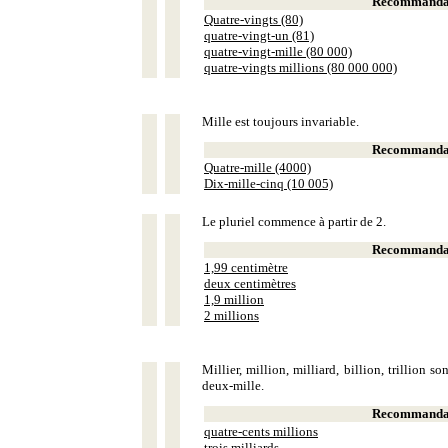
Recommandat
Quatre-vingts (80)
quatre-vingt-un (81)
quatre-vingt-mille (80 000)
quatre-vingts millions (80 000 000)
Mille est toujours invariable.
Recommandat
Quatre-mille (4000)
Dix-mille-cinq (10 005)
Le pluriel commence à partir de 2.
Recommandat
1,99 centimètre
deux centimètres
1,9 million
2 millions
Millier, million, milliard, billion, trillion 
deux-mille.
Recommandat
quatre-cents millions
trois milliards