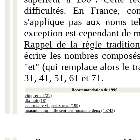
difficultés. En France, c
s'applique pas aux noms tels
exception est cependant de m
Rappel de la règle tradition
écrire les nombres composés
"et" (qui remplace alors le tr
31, 41, 51, 61 et 71.
Recommandation de 1990
vingt-et-un (21)
dix-huit (18)
cent-quatre-vingt-dix-neuf (199)
quarante-cinq-mille-sept-cent-quarante-deux (45742)