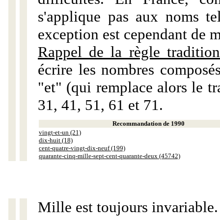
s'applique pas aux noms tels
exception est cependant de m
Rappel de la règle tradition
écrire les nombres composés
"et" (qui remplace alors le tr
31, 41, 51, 61 et 71.
Recommandation de 1990
vingt-et-un (21)
dix-huit (18)
cent-quatre-vingt-dix-neuf (199)
quarante-cinq-mille-sept-cent-quarante-deux (45742)
Mille est toujours invariable.