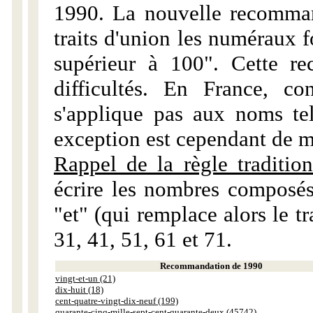
1990. La nouvelle recommand
traits d'union les numéraux 
supérieur à 100". Cette r
difficultés. En France, c
s'applique pas aux noms tels
exception est cependant de m
Rappel de la règle tradition
écrire les nombres composés
"et" (qui remplace alors le tr
31, 41, 51, 61 et 71.
Recommandation de 1990
vingt-et-un (21)
dix-huit (18)
cent-quatre-vingt-dix-neuf (199)
quarante-cinq-mille-sept-cent-quarante-deux (45742)