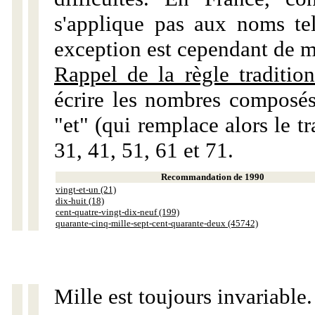
s'applique pas aux noms tels
exception est cependant de m
Rappel de la règle tradition
écrire les nombres composés
"et" (qui remplace alors le tr
31, 41, 51, 61 et 71.
Recommandation de 1990
vingt-et-un (21)
dix-huit (18)
cent-quatre-vingt-dix-neuf (199)
quarante-cinq-mille-sept-cent-quarante-deux (45742)
Mille est toujours invariable.