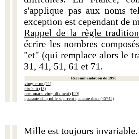
s'applique pas aux noms tels
exception est cependant de m
Rappel de la règle tradition
écrire les nombres composés
"et" (qui remplace alors le tr
31, 41, 51, 61 et 71.
Recommandation de 1990
vingt-et-un (21)
dix-huit (18)
cent-quatre-vingt-dix-neuf (199)
quarante-cinq-mille-sept-cent-quarante-deux (45742)
Mille est toujours invariable.