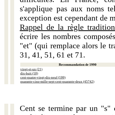
s'applique pas aux noms tels
exception est cependant de m
Rappel de la règle tradition
écrire les nombres composés
"et" (qui remplace alors le tr
31, 41, 51, 61 et 71.
Recommandation de 1990
vingt-et-un (21)
dix-huit (18)
cent-quatre-vingt-dix-neuf (199)
quarante-cinq-mille-sept-cent-quarante-deux (45742)
Cent se termine par un "s" 