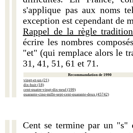
s'applique pas aux noms tels
exception est cependant de m
Rappel de la règle tradition
écrire les nombres composés
"et" (qui remplace alors le tr
31, 41, 51, 61 et 71.
Recommandation de 1990
vingt-et-un (21)
dix-huit (18)
cent-quatre-vingt-dix-neuf (199)
quarante-cinq-mille-sept-cent-quarante-deux (45742)
Cent se termine par un "s" 