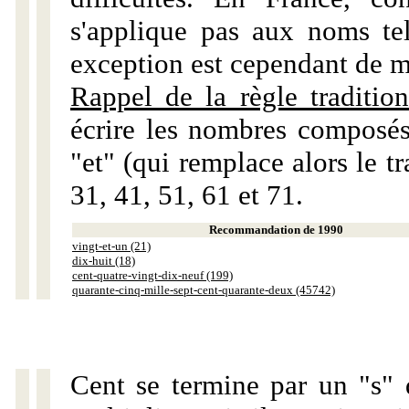
s'applique pas aux noms tels
exception est cependant de m
Rappel de la règle tradition
écrire les nombres composés
"et" (qui remplace alors le tr
31, 41, 51, 61 et 71.
Recommandation de 1990
vingt-et-un (21)
dix-huit (18)
cent-quatre-vingt-dix-neuf (199)
quarante-cinq-mille-sept-cent-quarante-deux (45742)
Cent se termine par un "s" 