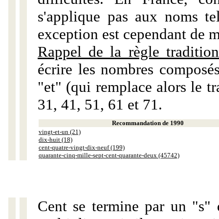
s'applique pas aux noms tels
exception est cependant de m
Rappel de la règle tradition
écrire les nombres composés
"et" (qui remplace alors le tr
31, 41, 51, 61 et 71.
Recommandation de 1990
vingt-et-un (21)
dix-huit (18)
cent-quatre-vingt-dix-neuf (199)
quarante-cinq-mille-sept-cent-quarante-deux (45742)
Cent se termine par un "s" 