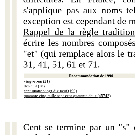
s'applique pas aux noms tels
exception est cependant de m
Rappel de la règle tradition
écrire les nombres composés
"et" (qui remplace alors le tr
31, 41, 51, 61 et 71.
Recommandation de 1990
vingt-et-un (21)
dix-huit (18)
cent-quatre-vingt-dix-neuf (199)
quarante-cinq-mille-sept-cent-quarante-deux (45742)
Cent se termine par un "s" 