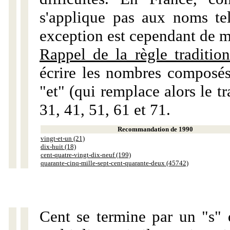
s'applique pas aux noms tels
exception est cependant de m
Rappel de la règle tradition
écrire les nombres composés
"et" (qui remplace alors le tr
31, 41, 51, 61 et 71.
Recommandation de 1990
vingt-et-un (21)
dix-huit (18)
cent-quatre-vingt-dix-neuf (199)
quarante-cinq-mille-sept-cent-quarante-deux (45742)
Cent se termine par un "s" 