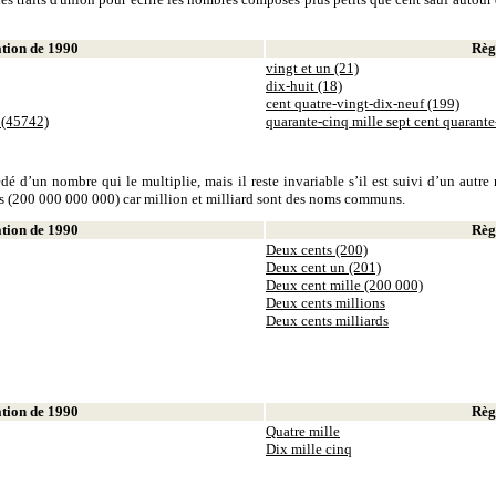
ion de 1990
Règl
vingt et un (21)
dix-huit (18)
cent quatre-vingt-dix-neuf (199)
 (45742)
quarante-cinq mille sept cent quarant
dé d’un nombre qui le multiplie, mais il reste invariable s’il est suivi d’un autr
ds (200 000 000 000) car million et milliard sont des noms communs.
ion de 1990
Règl
Deux cents (200)
Deux cent un (201)
Deux cent mille (200 000)
Deux cents millions
Deux cents milliards
ion de 1990
Règl
Quatre mille
Dix mille cinq