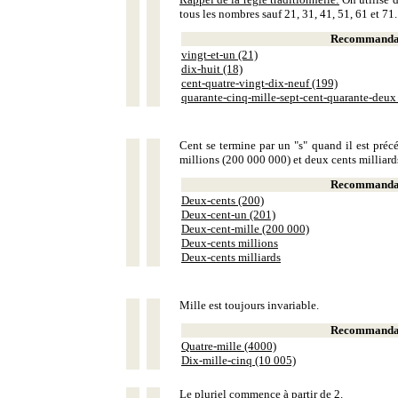
tous les nombres sauf 21, 31, 41, 51, 61 et 71.
Recommandat
vingt-et-un (21)
dix-huit (18)
cent-quatre-vingt-dix-neuf (199)
quarante-cinq-mille-sept-cent-quarante-deux
Cent se termine par un "s" quand il est précé
millions (200 000 000) et deux cents milliar
Recommandat
Deux-cents (200)
Deux-cent-un (201)
Deux-cent-mille (200 000)
Deux-cents millions
Deux-cents milliards
Mille est toujours invariable.
Recommandat
Quatre-mille (4000)
Dix-mille-cinq (10 005)
Le pluriel commence à partir de 2.