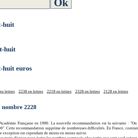
-huit
-huit
huit euros
n lettres
2238 en lettres
2218 en lettres
2328 en lettres
2128 en lettres
du nombre 2228
 l'Académie Française en 1990. La nouvelle recommandation est la suivante : "On 
0". Cette recommandation supprime de nombreuses difficultés. En France, contrair
tte exception est cependant de moins en moins suivie.
es traits d'union pour écrire les nombres composés plus petits que cent sauf autour d