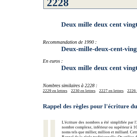
Deux mille deux cent vingt
Recommandation de 1990 :
Deux-mille-deux-cent-vingt
En euros :
Deux mille deux cent vingt-
Nombres similaires à 2228 :
2229 en lettres
2230 en lettres
2227 en lettres
2226 e
Rappel des règles pour l'écriture 
L'écriture des nombres a été simplifiée par
nombre complexe, inférieur ou supérieur à 10
noms tels que millier, million et milliard. Ce
Rappel de la règle traditionnelle:
On utilise d