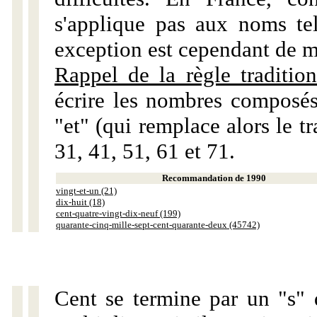
s'applique pas aux noms tels
exception est cependant de m
Rappel de la règle tradition
écrire les nombres composés
"et" (qui remplace alors le tr
31, 41, 51, 61 et 71.
Recommandation de 1990
vingt-et-un (21)
dix-huit (18)
cent-quatre-vingt-dix-neuf (199)
quarante-cinq-mille-sept-cent-quarante-deux (45742)
Cent se termine par un "s" 