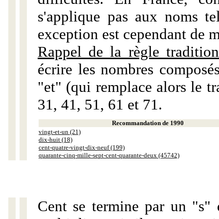
s'applique pas aux noms tels
exception est cependant de m
Rappel de la règle tradition
écrire les nombres composés
"et" (qui remplace alors le tr
31, 41, 51, 61 et 71.
Recommandation de 1990
vingt-et-un (21)
dix-huit (18)
cent-quatre-vingt-dix-neuf (199)
quarante-cinq-mille-sept-cent-quarante-deux (45742)
Cent se termine par un "s" 